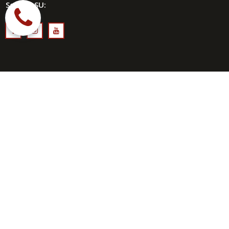
Seguici SU:



Contatti
Indirizzo

Via Lagomagno
per vicinale Saluterno
70023, GIOIA DEL COLLE (BA)
Chiamaci Ora

346 15 49 663
380 65 53 604

Whatsapp